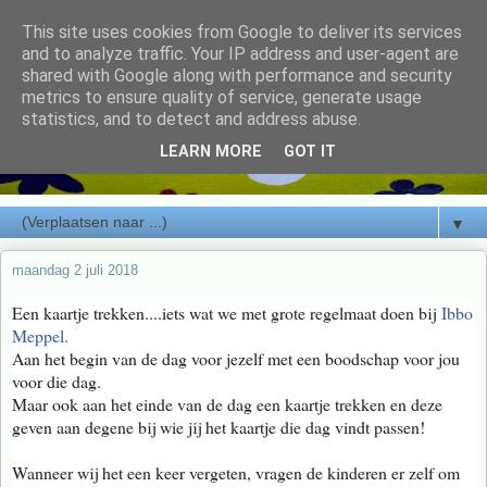
This site uses cookies from Google to deliver its services
and to analyze traffic. Your IP address and user-agent are
shared with Google along with performance and security
metrics to ensure quality of service, generate usage
statistics, and to detect and address abuse.
LEARN MORE
GOT IT
▼
maandag 2 juli 2018
Een kaartje trekken....iets wat we met grote regelmaat doen bij
Ibbo
Meppel
.
Aan het begin van de dag voor jezelf met een boodschap voor jou
voor die dag.
Maar ook aan het einde van de dag een kaartje trekken en deze
geven aan degene bij wie jij het kaartje die dag vindt passen!
Wanneer wij het een keer vergeten, vragen de kinderen er zelf om