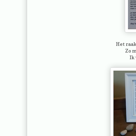
Het raak
Zo m
Ik