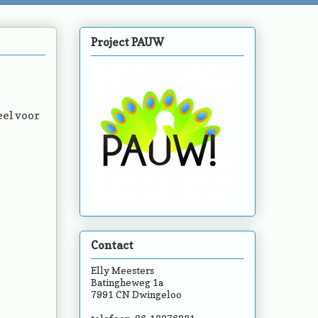
Project PAUW
eel voor
Contact
Elly Meesters
Batingheweg 1a
7991 CN Dwingeloo