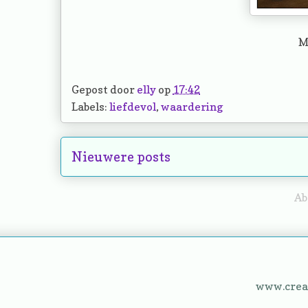
M
Gepost door
elly
op
17:42
Labels:
liefdevol
,
waardering
Nieuwere posts
Ab
www.creat