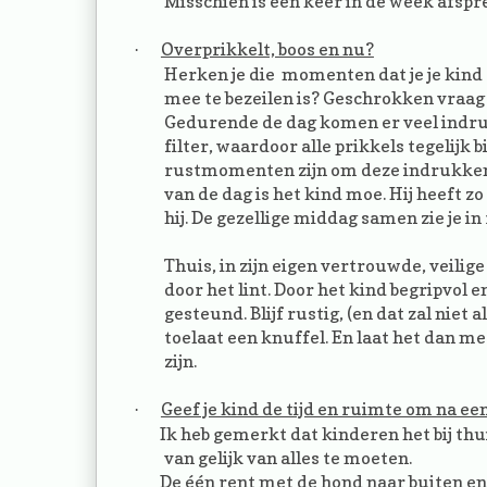
Misschien is één keer in de week afspr
Overprikkelt, boos en nu?
·
Herken je die momenten dat je je kind o
mee te bezeilen is? Geschrokken vraag je 
Gedurende de dag komen er veel indru
filter, waardoor alle prikkels tegeli
rustmomenten zijn om deze indrukken 
van de dag is het kind moe. Hij heeft zo
hij. De gezellige middag samen zie je in
Thuis, in zijn eigen vertrouwde, veilige
door het lint. Door het kind begripvol 
gesteund. Blijf rustig, (en dat zal niet
toelaat een knuffel. En laat het dan me
zijn.
Geef je kind de tijd en ruimte om na ee
·
Ik heb gemerkt dat kinderen het bij thuis
van gelijk van alles te moeten.
De één rent met de hond naar buiten en s