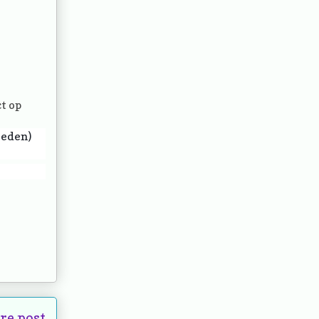
t op
oeden)
re post