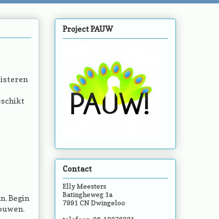
Project PAUW
uisteren
eschikt
Contact
Elly Meesters
Batingheweg 1a
n. Begin
7991 CN Dwingeloo
bouwen.