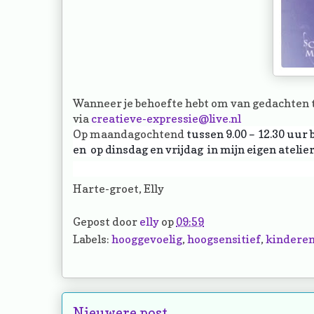
Wanneer je behoefte hebt om van gedachten t
via
creatieve-expressie@live.nl
Op maandagochtend
tussen 9.00 – 12.30 uur
en op dinsdag en vrijdag in mijn eigen atelie
Harte-groet, Elly
Gepost door
elly
op
09:59
Labels:
hooggevoelig
,
hoogsensitief
,
kindere
Nieuwere post