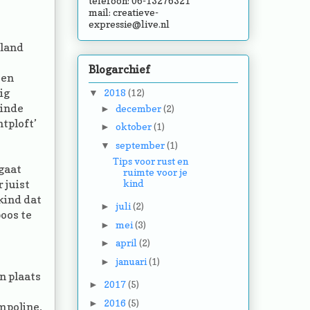
telefoon: 06-13276321
mail:
creatieve-
expressie@live.nl
 land
Blogarchief
een
ig
2018
(12)
▼
einde
december
(2)
►
ntploft’
oktober
(1)
►
september
(1)
▼
Tips voor rust en
 gaat
ruimte voor je
kind
 juist
 kind dat
juli
(2)
►
boos te
mei
(3)
►
april
(2)
►
januari
(1)
►
n plaats
2017
(5)
►
2016
(5)
►
mpoline,