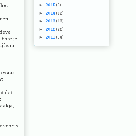
 het
2015
(3)
►
2014
(12)
►
 een
2013
(13)
►
2012
(22)
►
tieve
2011
(34)
►
 hoor je
bij hem
en waar
nt
at dat
k
ziekje,
r voor is