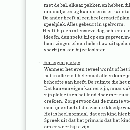
met de bal, elkaar pakken en hebben dik
mannetje terug komen en is er ruimte
De ander heeft al een heel creatief plan i
speelplek. Alles gebeurt in spelvorm.
Heeft hij een intensieve dag achter de ru
ideeën, dan zoekt hij op een gegeven mo
hem zingen of een hele show uitspelen
voorbij en kan hij ze loslaten.
Een eigen plekje:
·
Wanneer het even teveel wordt of het is
het in alle rust helemaal alleen kan z
behoefte aan heeft. De ruimte die het n
Dat kan een eigen kamer zijn, maar oo
zijn plekje is en het kind daar met rust
creëren. Zorg ervoor dat de ruimte voor
een fijne stoel of dat zachte kleedje wa
Het is heel normaal dat een kind hier 
Spreek uit dat het prima is dat het kind 
om er weer bij te zijn.