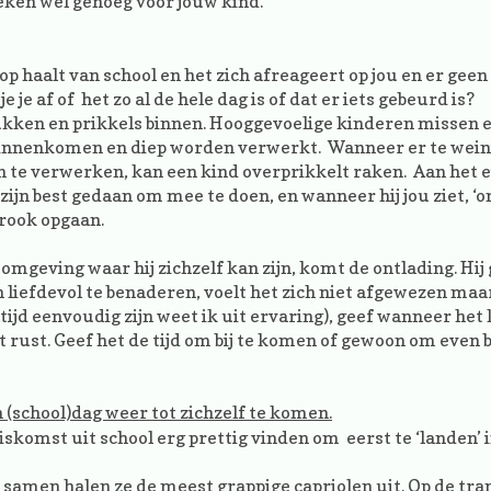
eken wel genoeg voor jouw kind.
p haalt van school en het zich afreageert op jou en er geen
je af of het zo al de hele dag is of dat er iets gebeurd is?
kken en prikkels binnen. Hooggevoelige kinderen missen 
jk binnenkomen en diep worden verwerkt. Wanneer er te wein
te verwerken, kan een kind overprikkelt raken. Aan het 
 zijn best gedaan om mee te doen, en wanneer hij jou ziet, ‘o
 rook opgaan.
 omgeving waar hij zichzelf kan zijn, komt de ontlading. Hij
en liefdevol te benaderen, voelt het zich niet afgewezen maar
 altijd eenvoudig zijn weet ik uit ervaring), geef wanneer het
t rust. Geef het de tijd om bij te komen of gewoon om even 
n (school)dag weer tot zichzelf te komen.
komst uit school erg prettig vinden om eerst te ‘landen’ i
amen halen ze de meest grappige capriolen uit. Op de tra