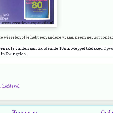
e wisselen of je hebt een andere vraag, neem gerust contac
 ben ik te vinden aan Zuideinde 18a in Meppel (Relaxed Opv
r in Dwingeloo.
n
,
liefdevol
Homepage
Oude