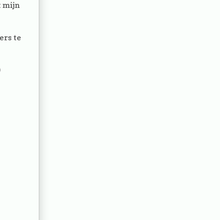
t mijn
ers te
)