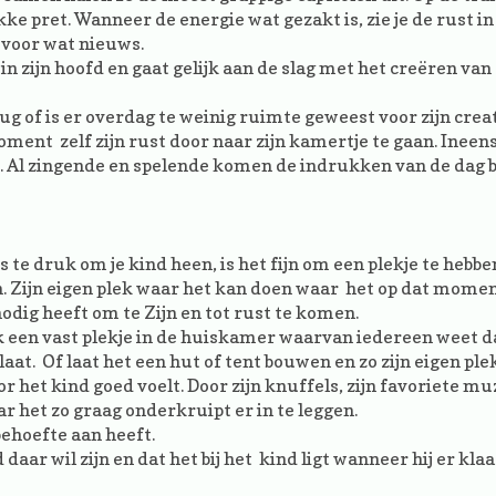
ke pret. Wanneer de energie wat gezakt is, zie je de rust in
 voor wat nieuws.
n zijn hoofd en gaat gelijk aan de slag met het creëren van
g of is er overdag te weinig ruimte geweest voor zijn crea
ment zelf zijn rust door naar zijn kamertje te gaan. Ineens
. Al zingende en spelende komen de indrukken van de dag 
 te druk om je kind heen, is het fijn om een plekje te hebb
ijn. Zijn eigen plek waar het kan doen waar het op dat mome
odig heeft om te Zijn en tot rust te komen.
k een vast plekje in de huiskamer waarvan iedereen weet d
 laat. Of laat het een hut of tent bouwen en zo zijn eigen ple
 het kind goed voelt. Door zijn knuffels, zijn favoriete mu
ar het zo graag onderkruipt er in te leggen.
behoefte aan heeft.
daar wil zijn en dat het bij het kind ligt wanneer hij er klaa