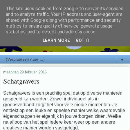
This site uses cookies from Google to deliver its services
and to analyze traffic. Your IP address and user-agent are
shared with Google along with performance and security
metrics to ensure quality of service, generate usage
statistics, and to detect and address abuse.
LEARN MORE
GOT IT
▼
maandag 29 februari 2016
Schatgravers
Schatgravers is een prachtig spel dat op diverse manieren
gespeeld kan worden. Zowel individueel als in
groepsverband zorgt het voor vele mooie momenten. Je
ontdekt op een leuke en speelse manier welke waardevolle
eigenschappen er eigenlijk in jou verborgen zitten. Welke
na afloop van het spel iedere keer weer op een andere
creatieve manier worden vastgelegd.